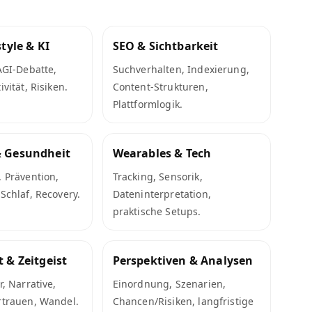
style & KI
SEO & Sichtbarkeit
 AGI-Debatte,
Suchverhalten, Indexierung,
ivität, Risiken.
Content-Strukturen,
Plattformlogik.
& Gesundheit
Wearables & Tech
, Prävention,
Tracking, Sensorik,
 Schlaf, Recovery.
Dateninterpretation,
praktische Setups.
t & Zeitgeist
Perspektiven & Analysen
r, Narrative,
Einordnung, Szenarien,
rtrauen, Wandel.
Chancen/Risiken, langfristige