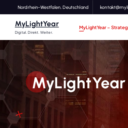
Nordrhein-Westfalen, Deutschland
kontakt@myli
MyLightYear
MyLightYear – Strategi
Digital. Direkt. Weiter.
MyLightYear 