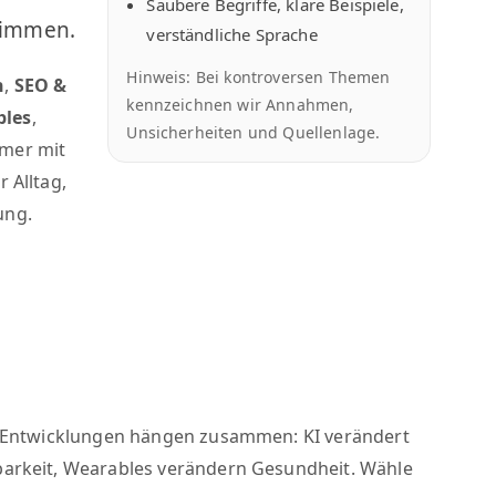
Saubere Begriffe, klare Beispiele,
timmen.
verständliche Sprache
Hinweis: Bei kontroversen Themen
n
,
SEO &
kennzeichnen wir Annahmen,
bles
,
Unsicherheiten und Quellenlage.
mer mit
 Alltag,
ung.
ele Entwicklungen hängen zusammen: KI verändert
tbarkeit, Wearables verändern Gesundheit. Wähle