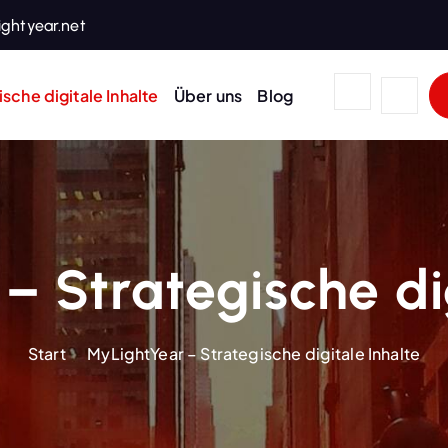
ghtyear.net
sche digitale Inhalte
Über uns
Blog
– Strategische dig
Start
MyLightYear – Strategische digitale Inhalte