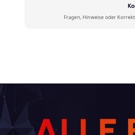
Ko
Fragen, Hinweise oder Korrek
A
L
L
E