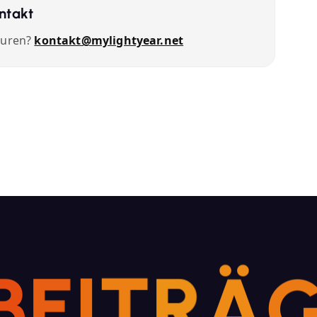
ntakt
turen?
kontakt@mylightyear.net
B
E
I
T
R
Ä