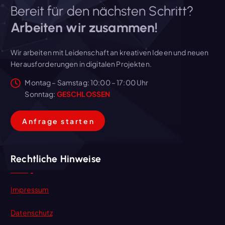
Bereit für den nächsten Schritt?
Arbeiten wir zusammen!
Wir arbeiten mit Leidenschaft an kreativen Ideen und neuen
Herausforderungen in digitalen Projekten.
Montag – Samstag: 10:00 – 17:00 Uhr
Sonntag:
GESCHLOSSEN
A
n
f
r
a
g
e
s
t
a
r
t
e
n
Rechtliche Hinweise
Impressum
Datenschutz