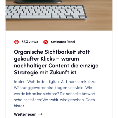
333 views
6 minutes Read
Organische Sichtbarkeit statt
gekaufter Klicks – warum
nachhaltiger Content die einzige
Strategie mit Zukunft ist
In einer Welt, in der digitale Aufmerksamkeit zur
Währung geworden ist, fragen sich viele: Wie
werde ich online sichtbar? Die schnelle Antwort
scheint einfach: Wer zahlt, wird gesehen. Doch
hinter…
Weiterlesen