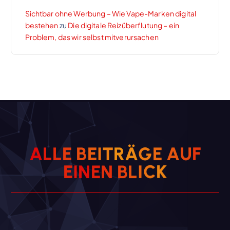
Sichtbar ohne Werbung – Wie Vape-Marken digital
bestehen
zu
Die digitale Reizüberflutung – ein
Problem, das wir selbst mitverursachen
A
L
L
E
B
E
I
T
R
Ä
G
E
A
U
F
E
I
N
E
N
B
L
I
C
K