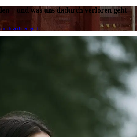
len – und was uns dadurch verloren geht
durch verloren geht