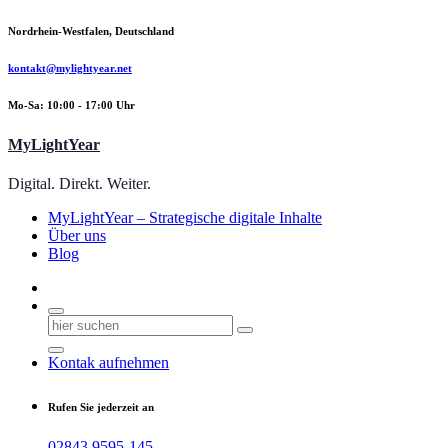
Zum
Nordrhein-Westfalen, Deutschland
Inhalt
springen
kontakt@mylightyear.net
Mo-Sa: 10:00 - 17:00 Uhr
MyLightYear
Digital. Direkt. Weiter.
MyLightYear – Strategische digitale Inhalte
Über uns
Blog
Suchen
nach:
Kontak aufnehmen
Rufen Sie jederzeit an
02843 9595-145