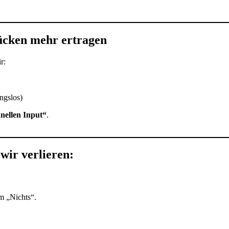
ücken mehr ertragen
r:
ungslos)
nellen Input“
.
 wir verlieren:
m „Nichts“.