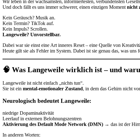
Wir leben in der wachsamsten, informiertesten, verbundensten Gesellsc
Und doch fällt es uns immer schwerer, einen einzigen Moment
nicht 
Kein Geräusch? Musik an.
Kein Termin? TikTok auf.
Kein Impuls? Scrollen.
Langeweile? Unvorstellbar.
Dabei war sie einst eine Art inneres Reset – eine Quelle von Kreativit
Heute gilt sie als Fehler im System. Dabei ist sie genau das, was uns f
🧠 Was Langeweile wirklich ist – und warum
Langeweile ist nicht einfach „nichts tun“.
Sie ist ein
mental-emotionaler Zustand
, in dem das Gehirn nicht von
Neurologisch bedeutet Langeweile:
niedrige Dopaminaktivität
Leerlauf in externen Belohnungszentren
Aktivierung des Default Mode Network (DMN)
→ das ist der Hirn
In anderen Worten: