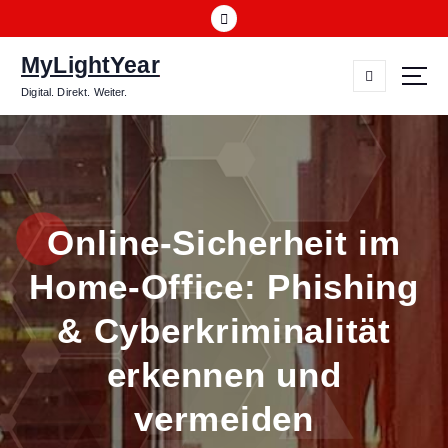
Z
u
m
MyLightYear
I
Digital. Direkt. Weiter.
n
h
a
l
t
s
Online-Sicherheit im
p
r
Home-Office: Phishing
i
n
& Cyberkriminalität
g
e
erkennen und
n
vermeiden