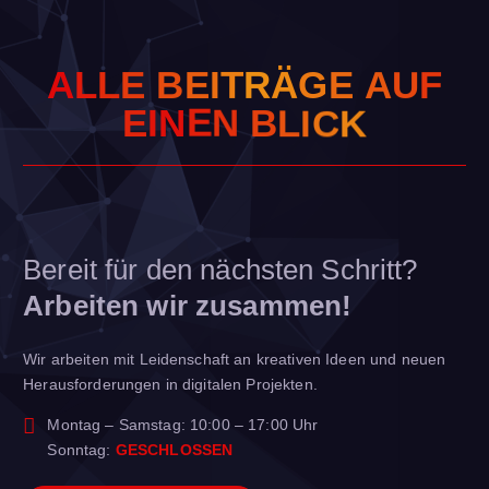
A
L
L
E
B
E
I
T
R
Ä
G
E
A
U
F
E
I
N
E
N
B
L
I
C
K
Bereit für den nächsten Schritt?
Arbeiten wir zusammen!
Wir arbeiten mit Leidenschaft an kreativen Ideen und neuen
Herausforderungen in digitalen Projekten.
Montag – Samstag: 10:00 – 17:00 Uhr
Sonntag:
GESCHLOSSEN