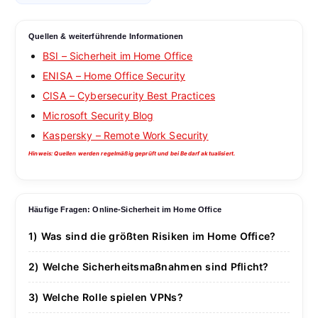
Quellen & weiterführende Informationen
BSI – Sicherheit im Home Office
ENISA – Home Office Security
CISA – Cybersecurity Best Practices
Microsoft Security Blog
Kaspersky – Remote Work Security
Hinweis: Quellen werden regelmäßig geprüft und bei Bedarf aktualisiert.
Häufige Fragen: Online-Sicherheit im Home Office
1) Was sind die größten Risiken im Home Office?
Phishing, unsichere WLANs, schwache Passwörter,
2) Welche Sicherheitsmaßnahmen sind Pflicht?
Malware & Social Engineering zählen zu den
Aktualisierte Software, 2-Faktor-Authentifizierung,
häufigsten Bedrohungen im Home Office.
3) Welche Rolle spielen VPNs?
sichere VPN-Verbindungen, Firewalls und regelmäßige