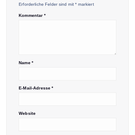
g
Erforderliche Felder sind mit
*
markiert
s
Kommentar
*
n
a
v
Name
*
i
g
E-Mail-Adresse
*
a
Website
t