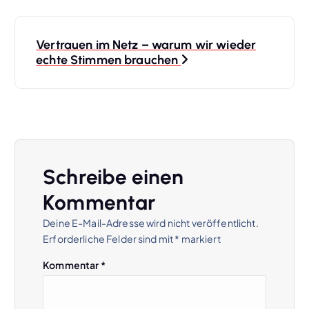
B
Vertrauen im Netz – warum wir wieder
e
echte Stimmen brauchen
i
t
r
Schreibe einen
a
Kommentar
Deine E-Mail-Adresse wird nicht veröffentlicht.
g
Erforderliche Felder sind mit
*
markiert
s
Kommentar
*
n