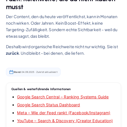
musst
Der Content, den du heute veröffentlichst, kann in Monaten
noch wirken. Oder Jahren. Kein Boost-Effekt, keine
Targeting-Zufälligkeit. Sondern echte Sichtbarkeit – weil du
etwas sagst, das bleibt.
Deshalb wird organische Reichweite nicht nur wichtig. Sie ist
zurück
. Und bleibt – bei denen, die liefern.
Stand:
04.09.2025 ·
Zuletzt aktualisiert
Quellen & weiterführende Informationen
Google Search Central – Ranking Systems Guide
Google Search Status Dashboard
Meta – Wie der Feed rankt (Facebook/Instagram)
YouTube – Search & Discovery (Creator Education)