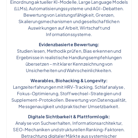
Einordnung aktueller KI-Modelle, Large Language Models
(LLMs), Automatisierungssysteme und AGI-Debatten.
Bewertung von Leistungsfähigkeit, Grenzen,
Skalierungsmechanismen und gesellschaftlichen
Auswirkungen auf Arbeit, Wirtschaft und
Informationssysteme.
Evidenzbasierte Bewertung:
Studien lesen, Methodik prüfen, Bias erkennen und
Ergebnisse in realistische Handlungsempfehlungen
übersetzen – mit klarer Kennzeichnung von
Unsicherheiten und Wahrscheinlichkeiten.
Wearables, Biohacking & Longevity:
Langzeiterfahrungen mit HRV-Tracking, Schlafanalyse,
Fokus-Optimierung, Stoffwechsel-Strategien und
Supplement-Protokollen. Bewertung von Datenqualität,
Messgenauigkeit und praktischer Umsetzbarkeit.
Digitale Sichtbarkeit & Plattformlogik:
Analyse von Suchverhalten, Informationsarchitektur,
SEO-Mechaniken und strukturellen Ranking-Faktoren.
Betrachtung digitaler Märkte aus systemischer