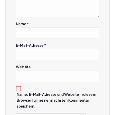
a
v
Name
*
i
g
E-Mail-Adresse
*
a
Website
t
i
o
Name, E-Mail-Adresse und Website in diesem
Browser für meinen nächsten Kommentar
speichern.
n