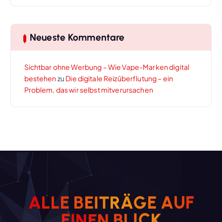
Neueste Kommentare
Sichtbar ohne Werbung – Wie Vape-Marken digital
bestehen
zu
Die digitale Reizüberflutung – ein
Problem, das wir selbst mitverursachen
A
L
L
E
B
E
I
T
R
Ä
G
E
A
U
F
E
I
N
E
N
B
L
I
C
K