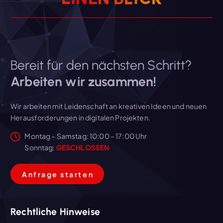
Bereit für den nächsten Schritt?
Arbeiten wir zusammen!
Wir arbeiten mit Leidenschaft an kreativen Ideen und neuen
Herausforderungen in digitalen Projekten.
Montag – Samstag: 10:00 – 17:00 Uhr
Sonntag:
GESCHLOSSEN
A
n
f
r
a
g
e
s
t
a
r
t
e
n
Rechtliche Hinweise