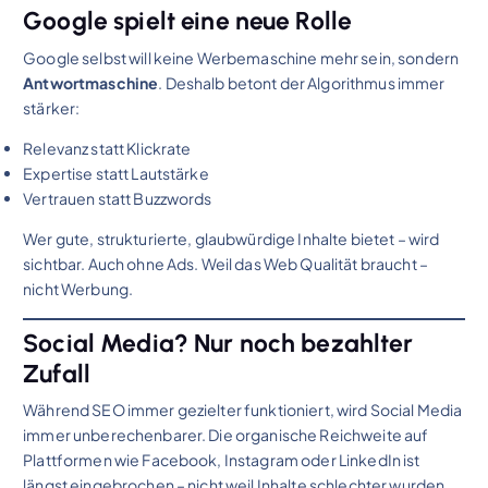
Google spielt eine neue Rolle
Google selbst will keine Werbemaschine mehr sein, sondern
Antwortmaschine
. Deshalb betont der Algorithmus immer
stärker:
Relevanz statt Klickrate
Expertise statt Lautstärke
Vertrauen statt Buzzwords
Wer gute, strukturierte, glaubwürdige Inhalte bietet – wird
sichtbar. Auch ohne Ads. Weil das Web Qualität braucht –
nicht Werbung.
Social Media? Nur noch bezahlter
Zufall
Während SEO immer gezielter funktioniert, wird Social Media
immer unberechenbarer. Die organische Reichweite auf
Plattformen wie Facebook, Instagram oder LinkedIn ist
längst eingebrochen – nicht weil Inhalte schlechter wurden,