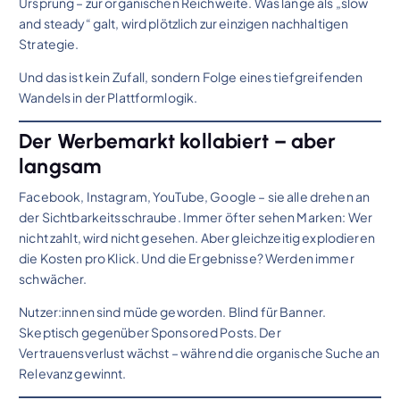
Ursprung – zur organischen Reichweite. Was lange als „slow
and steady“ galt, wird plötzlich zur einzigen nachhaltigen
Strategie.
Und das ist kein Zufall, sondern Folge eines tiefgreifenden
Wandels in der Plattformlogik.
Der Werbemarkt kollabiert – aber
langsam
Facebook, Instagram, YouTube, Google – sie alle drehen an
der Sichtbarkeitsschraube. Immer öfter sehen Marken: Wer
nicht zahlt, wird nicht gesehen. Aber gleichzeitig explodieren
die Kosten pro Klick. Und die Ergebnisse? Werden immer
schwächer.
Nutzer:innen sind müde geworden. Blind für Banner.
Skeptisch gegenüber Sponsored Posts. Der
Vertrauensverlust wächst – während die organische Suche an
Relevanz gewinnt.