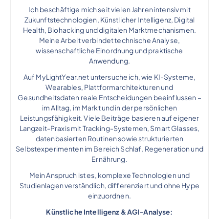
Ich beschäftige mich seit vielen Jahren intensiv mit
Zukunftstechnologien, Künstlicher Intelligenz, Digital
Health, Biohacking und digitalen Marktmechanismen.
Meine Arbeit verbindet technische Analyse,
wissenschaftliche Einordnung und praktische
Anwendung.
Auf MyLightYear.net untersuche ich, wie KI-Systeme,
Wearables, Plattformarchitekturen und
Gesundheitsdaten reale Entscheidungen beeinflussen –
im Alltag, im Markt und in der persönlichen
Leistungsfähigkeit. Viele Beiträge basieren auf eigener
Langzeit-Praxis mit Tracking-Systemen, Smart Glasses,
datenbasierten Routinen sowie strukturierten
Selbstexperimenten im Bereich Schlaf, Regeneration und
Ernährung.
Mein Anspruch ist es, komplexe Technologien und
Studienlagen verständlich, differenziert und ohne Hype
einzuordnen.
Künstliche Intelligenz & AGI-Analyse: