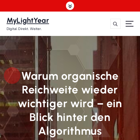
Z
u
m
MyLightYear
I
Digital. Direkt. Weiter.
n
h
a
l
t
s
Warum organische
p
r
Reichweite wieder
i
n
wichtiger wird – ein
g
e
Blick hinter den
n
Algorithmus