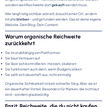
sondern weil Reichweite dort
gekauft
werden muss.
Wer langfristig sichtbar sein will, braucht einen Ort, an dem
Inhalte
bleiben
– und gefunden werden. Das ist deine eigene
Website. Dein Blog. Dein Content.
Warum organische Reichweite
zurückkehrt
Sie ist unabhängig von Plattformen
Sie baut Vertrauen auf
Sie lässt sich kontrollieren, messen, skalieren
Sie funktioniert auch dann, wenn Budgets sinken
Sie zahlt sich dauerhaft aus, nicht einmalig
Organische Sichtbarkeit ist kein schneller Sieg. Aber sie ist
ein dauerhafter Vorteil. Besonders für Marken, die nicht laut
sind – sondern glaubwürdig.
Fazit: Reichweite, die du nicht kaufen