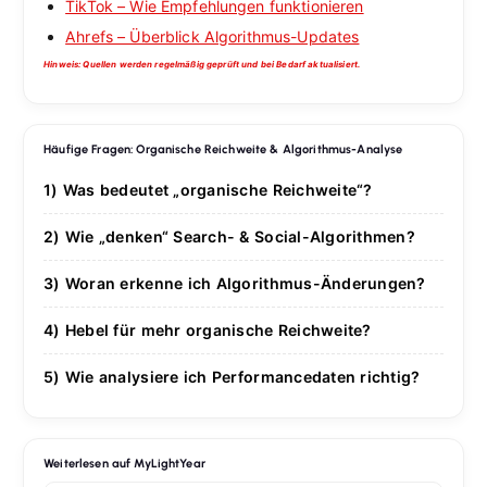
TikTok – Wie Empfehlungen funktionieren
Ahrefs – Überblick Algorithmus-Updates
Hinweis: Quellen werden regelmäßig geprüft und bei Bedarf aktualisiert.
Häufige Fragen: Organische Reichweite & Algorithmus-Analyse
1) Was bedeutet „organische Reichweite“?
Reichweite ohne bezahlte Anzeigen – erzielt durch
2) Wie „denken“ Search- & Social-Algorithmen?
Relevanzsignale wie Qualität, Nutzerzufriedenheit,
Sie gewichten Nutzer- und Inhaltssignale: Intent-
Interaktionen, Watch Time und thematische Autorität.
3) Woran erkenne ich Algorithmus-Änderungen?
Match, E-E-A-T/Autorität, Engagement-Rate, Watch
Plötzliche Traffic-/Impressions-Sprünge, SERP-Layout-
Time/Retention, Session-Value, Frische, Netzwerk- &
4) Hebel für mehr organische Reichweite?
Wechsel, Anstieg „Entdeckt“-Anteile, veränderte
Personalisierungssignale.
Such-/Intent-Abdeckung (Topic-Cluster), Content-
Retention. Prüfen: Search-Status, Analytics-
5) Wie analysiere ich Performancedaten richtig?
Qualität & Originalität, technische Sauberkeit (CWV),
Annotations, Logfiles & Branchenberichte.
KPI-Set definieren (CTR, ER, Watch Time, Returning
interne Verlinkung, Formatmix (Video/Shorts),
Visitors, Share-Rate), Kohorten & Pfade ansehen,
Konsistenz & Distribution.
SERP/Feed-Snippets testen, A/B-Headline-Tests,
Weiterlesen auf MyLightYear
regelmäßige Content-Refits.