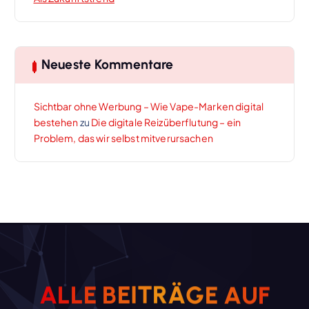
Neueste Kommentare
Sichtbar ohne Werbung – Wie Vape-Marken digital
bestehen
zu
Die digitale Reizüberflutung – ein
Problem, das wir selbst mitverursachen
A
L
L
E
B
E
I
T
R
Ä
G
E
A
U
F