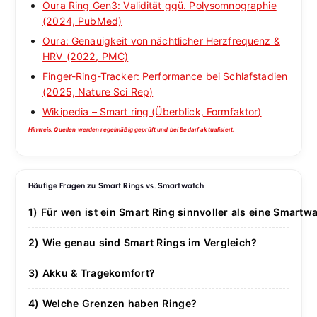
Oura Ring Gen3: Validität ggü. Polysomnographie
(2024, PubMed)
Oura: Genauigkeit von nächtlicher Herzfrequenz &
HRV (2022, PMC)
Finger-Ring-Tracker: Performance bei Schlafstadien
(2025, Nature Sci Rep)
Wikipedia – Smart ring (Überblick, Formfaktor)
Hinweis: Quellen werden regelmäßig geprüft und bei Bedarf aktualisiert.
Häufige Fragen zu Smart Rings vs. Smartwatch
1) Für wen ist ein Smart Ring sinnvoller als eine Smartw
Wenn du vor allem Schlaf, Erholung, HR/HRV &
2) Wie genau sind Smart Rings im Vergleich?
Temperatur tracken willst – ohne Display &
Bei Schlafmaßen, Ruhepuls und HRV zeigen valide
Benachrichtigungen – ist der Ring oft bequemer
3) Akku & Tragekomfort?
Ringe gute Übereinstimmung mit Referenzen; Sport-
(besonders nachts und beim Sport mit
Smart Rings halten typischerweise mehrere Tage bis
Metriken in hoher Intensität sind am Handgelenk (GPS,
Handgelenksbelastung).
4) Welche Grenzen haben Ringe?
eine Woche und stören nachts weniger. Smartwatches
Live-Puls) meist überlegen.