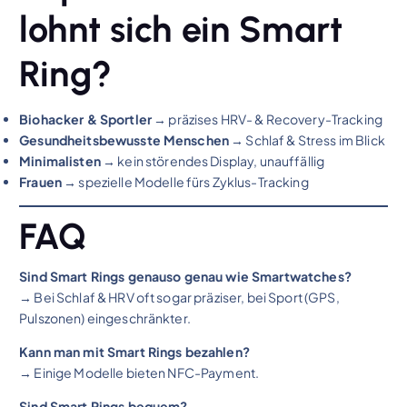
lohnt sich ein Smart
Ring?
Biohacker & Sportler
→ präzises HRV- & Recovery-Tracking
Gesundheitsbewusste Menschen
→ Schlaf & Stress im Blick
Minimalisten
→ kein störendes Display, unauffällig
Frauen
→ spezielle Modelle fürs Zyklus-Tracking
FAQ
Sind Smart Rings genauso genau wie Smartwatches?
→ Bei Schlaf & HRV oft sogar präziser, bei Sport (GPS,
Pulszonen) eingeschränkter.
Kann man mit Smart Rings bezahlen?
→ Einige Modelle bieten NFC-Payment.
Sind Smart Rings bequem?