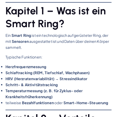
Kapitel 1 – Was ist ein
Smart Ring?
Ein
Smart Ring
ist ein technologisch aufgerüsteter Ring, der
mit
Sensoren
ausgestattet ist und Daten über deinen Körper
sammelt.
Typische Funktionen:
Herzfrequenzmessung
Schlaftracking (REM, Tiefschlaf, Wachphasen)
HRV (Herzratenvariabilität) → Stressindikator
Schritt- & Aktivitätstracking
Temperaturmessung (z. B. für Zyklus- oder
Krankheitsfrüherkennung)
teilweise
Bezahlfunktionen
oder
Smart-Home-Steuerung