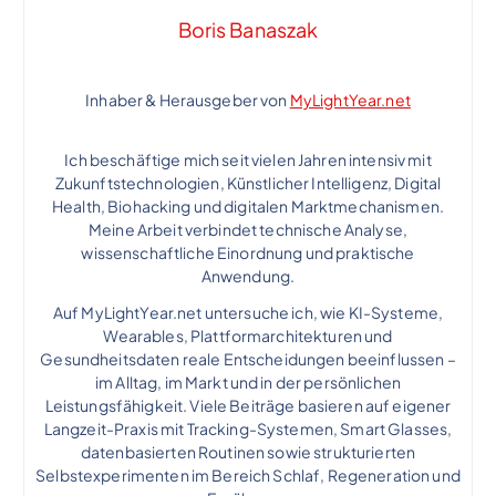
Boris Banaszak
Inhaber & Herausgeber von
MyLightYear.net
Ich beschäftige mich seit vielen Jahren intensiv mit
Zukunftstechnologien, Künstlicher Intelligenz, Digital
Health, Biohacking und digitalen Marktmechanismen.
Meine Arbeit verbindet technische Analyse,
wissenschaftliche Einordnung und praktische
Anwendung.
Auf MyLightYear.net untersuche ich, wie KI-Systeme,
Wearables, Plattformarchitekturen und
Gesundheitsdaten reale Entscheidungen beeinflussen –
im Alltag, im Markt und in der persönlichen
Leistungsfähigkeit. Viele Beiträge basieren auf eigener
Langzeit-Praxis mit Tracking-Systemen, Smart Glasses,
datenbasierten Routinen sowie strukturierten
Selbstexperimenten im Bereich Schlaf, Regeneration und