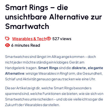
Smart Rings – die
unsichtbare Alternative zur
Smartwatch
Wearables & Tech
527 views
6 minutes Read
Smartwatches sind längst im Alltag angekommen – doch
nicht jeder möchte ständig ein klobiges Gerät am
Handgelenk tragen.
Smart Rings
sind die
diskrete, elegante
Alternative
: winzige Wearables in Ringform, die Gesundheit,
Schlaf und Aktivität genauso genau tracken wie eine Uhr.
Dieser Artikel zeigt dir, welche Smart Rings besonders
spannend sind, welche Funktionen sie bieten, wie sie sich von
Smartwatches unterscheiden – und ob sie vielleicht sogar die
Zukunft der Wearables darstellen.