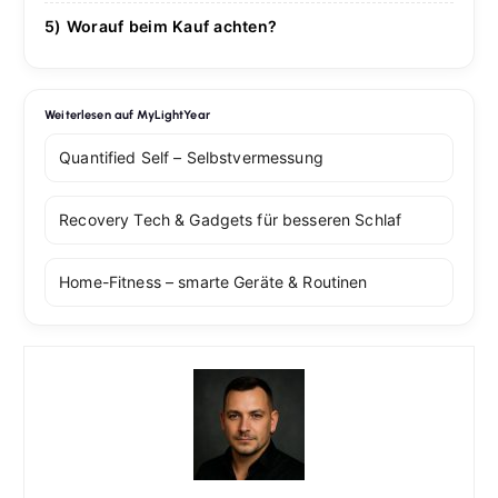
Kein GPS/Display, eingeschränkte Sportfunktionen,
laden häufiger, bieten dafür Display & Apps.
5) Worauf beim Kauf achten?
App-Abos je nach Hersteller. Für Navigation,
Validierungsstudien, App-Qualität, Abo-Modell,
Musiksteuerung & komplexe Workouts ist die Watch im
Akkulaufzeit, Größen-/Passform-Kit, Wasserfestigkeit,
Vorteil.
Export/Integrationen (Apple Health, Google Fit,
Weiterlesen auf MyLightYear
Strava).
Quantified Self – Selbstvermessung
Recovery Tech & Gadgets für besseren Schlaf
Home-Fitness – smarte Geräte & Routinen