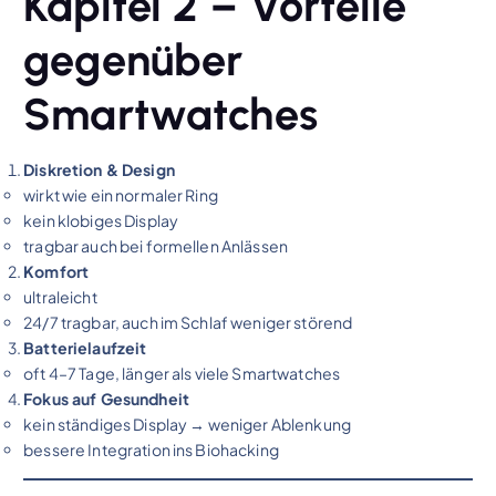
Kapitel 2 – Vorteile
gegenüber
Smartwatches
Diskretion & Design
wirkt wie ein normaler Ring
kein klobiges Display
tragbar auch bei formellen Anlässen
Komfort
ultraleicht
24/7 tragbar, auch im Schlaf weniger störend
Batterielaufzeit
oft 4–7 Tage, länger als viele Smartwatches
Fokus auf Gesundheit
kein ständiges Display → weniger Ablenkung
bessere Integration ins Biohacking