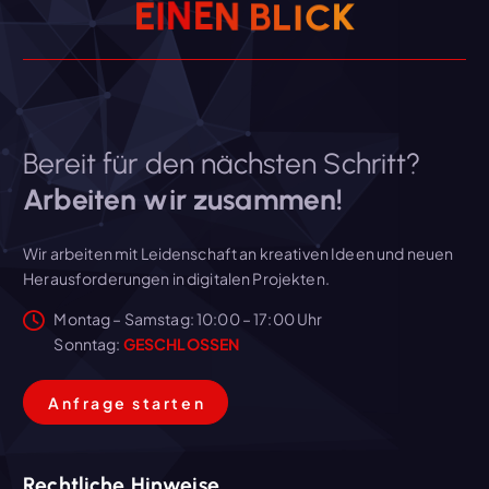
E
I
N
E
N
B
L
I
C
K
Bereit für den nächsten Schritt?
Arbeiten wir zusammen!
Wir arbeiten mit Leidenschaft an kreativen Ideen und neuen
Herausforderungen in digitalen Projekten.
Montag – Samstag: 10:00 – 17:00 Uhr
Sonntag:
GESCHLOSSEN
A
n
f
r
a
g
e
s
t
a
r
t
e
n
Rechtliche Hinweise