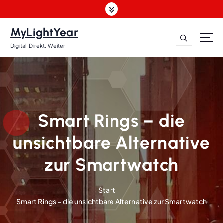
Z
u
m
MyLightYear
I
Digital. Direkt. Weiter.
n
h
a
l
t
s
Smart Rings – die
p
r
unsichtbare Alternative
i
n
zur Smartwatch
g
e
n
Start
Smart Rings – die unsichtbare Alternative zur Smartwatch