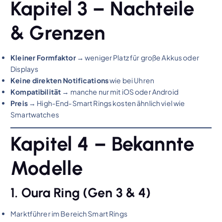
Kapitel 3 – Nachteile
& Grenzen
Kleiner Formfaktor
→ weniger Platz für große Akkus oder
Displays
Keine direkten Notifications
wie bei Uhren
Kompatibilität
→ manche nur mit iOS oder Android
Preis
→ High-End-Smart Rings kosten ähnlich viel wie
Smartwatches
Kapitel 4 – Bekannte
Modelle
1. Oura Ring (Gen 3 & 4)
Marktführer im Bereich Smart Rings