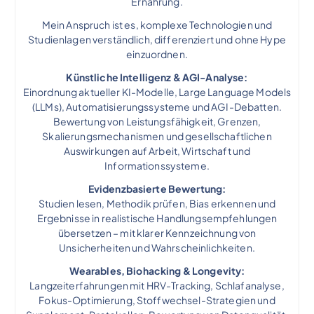
Ernährung.
Mein Anspruch ist es, komplexe Technologien und
Studienlagen verständlich, differenziert und ohne Hype
einzuordnen.
Künstliche Intelligenz & AGI-Analyse:
Einordnung aktueller KI-Modelle, Large Language Models
(LLMs), Automatisierungssysteme und AGI-Debatten.
Bewertung von Leistungsfähigkeit, Grenzen,
Skalierungsmechanismen und gesellschaftlichen
Auswirkungen auf Arbeit, Wirtschaft und
Informationssysteme.
Evidenzbasierte Bewertung:
Studien lesen, Methodik prüfen, Bias erkennen und
Ergebnisse in realistische Handlungsempfehlungen
übersetzen – mit klarer Kennzeichnung von
Unsicherheiten und Wahrscheinlichkeiten.
Wearables, Biohacking & Longevity:
Langzeiterfahrungen mit HRV-Tracking, Schlafanalyse,
Fokus-Optimierung, Stoffwechsel-Strategien und