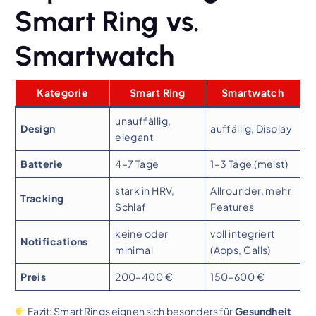
Smart Ring vs.
Smartwatch
Kategorie
Smart Ring
Smartwatch
unauffällig,
Design
auffällig, Display
elegant
Batterie
4–7 Tage
1–3 Tage (meist)
stark in HRV,
Allrounder, mehr
Tracking
Schlaf
Features
keine oder
voll integriert
Notifications
minimal
(Apps, Calls)
Preis
200–400 €
150–600 €
Fazit: Smart Rings eignen sich besonders für
Gesundheit